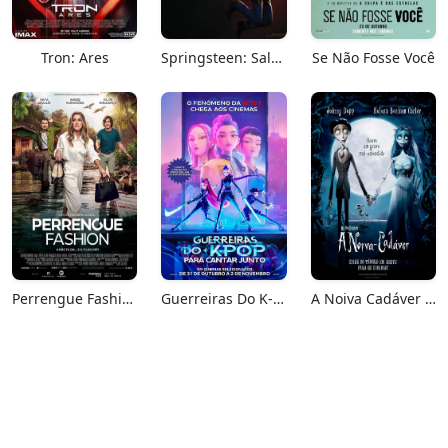
Tron: Ares
Springsteen: Salve-me Do Desconhecido
Se Não Fosse Você
Perrengue Fashion
Guerreiras Do K-Pop: Para Cantar Junto
A Noiva Cadáver (Relançamento)