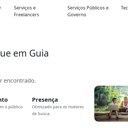
r
Serviços e
Serviços Públicos e
Tec
Freelancers
Governo
que em Guia
er encontrado.
nto
Presença
om o público
Otimizado para os motores
de busca.