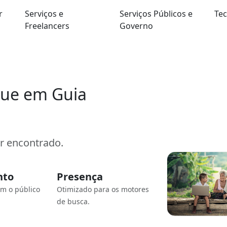
r
Serviços e
Serviços Públicos e
Tec
Freelancers
Governo
que em Guia
er encontrado.
nto
Presença
om o público
Otimizado para os motores
de busca.