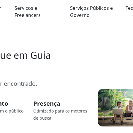
r
Serviços e
Serviços Públicos e
Tec
Freelancers
Governo
que em Guia
er encontrado.
nto
Presença
om o público
Otimizado para os motores
de busca.